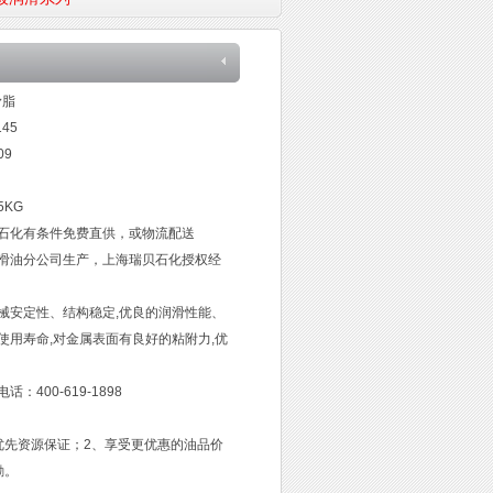
滑脂
45
09
5KG
石化有条件免费直供，或物流配送
滑油分公司生产，上海瑞贝石化授权经
械安定性、结构稳定,优良的润滑性能、
使用寿命,对金属表面有良好的粘附力,优
400-619-1898
优先资源保证；2、享受更优惠的油品价
励。