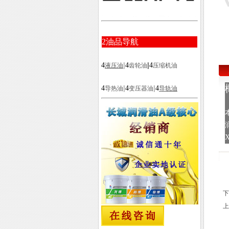
2
油品导航
|
|
4
4
4
液压油
齿轮油
压缩机油
|
|
4
4
4
导热油
变压器油
导轨油
下
上