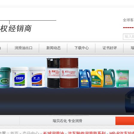
全球客
----
油
润滑油出口
新闻动态
下载中心
证书好评
瑞贝石化 专业润滑
瑞贝石化 专业润滑
选择瑞贝 
位置：
首页
-
产品中心
-
长城润滑油
-
汽车附件润滑脂系列
-
HP-R汽车