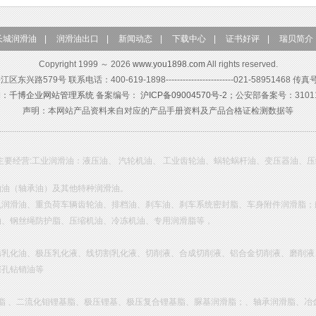
长城润滑油
|
润滑油出口
|
新闻动态
|
下载中心
|
证书好评
|
瑞贝简介
Copyright 1999 ～ 2026
www.you1898.com
All rights reserved.
579号 联系电话：400-619-1898------------------------021-58951468 传真
构：
千博企业网站管理系统
备案编号：
沪ICP备09004570号-2；
公安部备案号：310115
声明：本网站产品资料来自对应的产品手册资料及产品合格证检测数据等
主要经营:工业润滑油：液压油、 汽轮机油、 工业齿轮油、蜗轮蜗杆油、变压器油、
轴油（轴承油）及其他特种润滑油。
机润滑油、重负荷车辆齿轮油、排档油、刹车油、刹车系统密封脂、车身附件润滑脂；
油、钢丝绳防护脂、压缩机油、冷冻机油、专用润滑脂等，
锈乳化油、极压乳化液、线切割乳化液、切削液、合成切削液、铝合金切削液、磨削液
深孔钻销油等
基脂 、二流化钼锂基脂、极压锂基、极压复合锂基脂、脲基润滑脂；、轴承润滑脂、冶