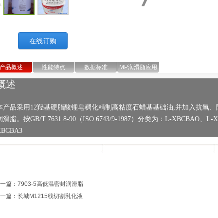
在线订购
产品概述
性能特点
数据标准
MP润滑脂应用
概述
本产品采用12羟基硬脂酸锂皂稠化精制高粘度石蜡基基础油,并加入抗氧
润滑脂。按GB/T 7631.8-90（ISO 6743/9-1987）分类为：L-XBCBAO、L-
XBCBA3
一篇：
7903-5高低温密封润滑脂
一篇：
长城M1215线切割乳化液