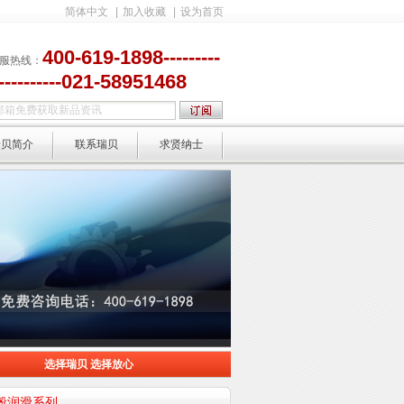
简体中文
|
加入收藏
|
设为首页
400-619-1898---------
服热线：
-----------021-58951468
瑞贝简介
联系瑞贝
求贤纳士
选择瑞贝 选择放心
选择放心
轮毂润滑系列