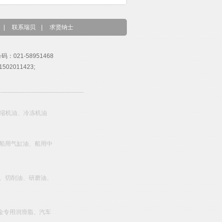
|
联系瑞贝
|
求贤纳士
号码：021-58951468
02011423;
压缩机油、冷冻机油
船用气缸油、船用中
、切削油、研磨油、
金专用润滑脂、汽车