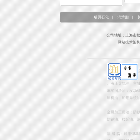
瑞贝石化
|
润滑脂
|
公司地址：上海市松江区东兴路
网站技术架
、液压导轨油、主
车船润滑油：发动
速机油、船用系统
金属加工用油：防
防锈油、拉延油、
润 滑 脂：通用锂