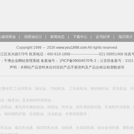
长城润滑油
|
润滑油出口
|
新闻动态
|
下载中心
|
证书好评
|
瑞贝简介
Copyright 1999 ～ 2026
www.you1898.com
All rights reserved.
579号 联系电话：400-619-1898------------------------021-58951468 传真
构：
千博企业网站管理系统
备案编号：
沪ICP备09004570号-2；
公安部备案号：310115
声明：本网站产品资料来自对应的产品手册资料及产品合格证检测数据等
主要经营:工业润滑油：液压油、 汽轮机油、 工业齿轮油、蜗轮蜗杆油、变压器油、
轴油（轴承油）及其他特种润滑油。
机润滑油、重负荷车辆齿轮油、排档油、刹车油、刹车系统密封脂、车身附件润滑脂；
油、钢丝绳防护脂、压缩机油、冷冻机油、专用润滑脂等，
锈乳化油、极压乳化液、线切割乳化液、切削液、合成切削液、铝合金切削液、磨削液