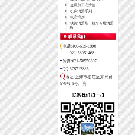
金属加工润滑油
机床润滑系列
氟润滑剂
铁路润滑脂，机车专用润滑
脂
联系我们
(
电话:400-619-1898
021-58951468
-
传真:021-58550807
-
QQ:578713885
Q
地址:上海市松江区东兴路
579号 6号厂房