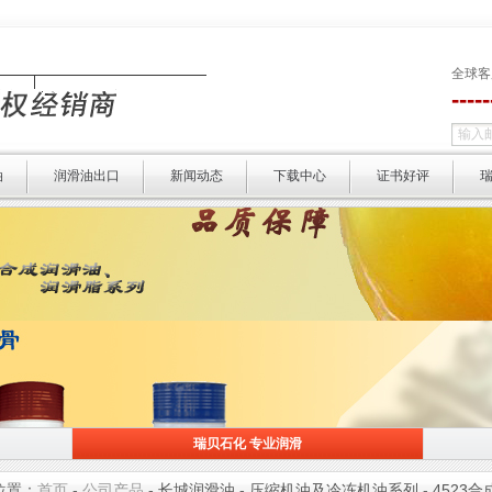
全球客
----
油
润滑油出口
新闻动态
下载中心
证书好评
瑞贝石化 专业润滑
瑞贝石化 专业润滑
选择瑞贝 
位置：
首页
-
公司产品
-
长城润滑油
-
压缩机油及冷冻机油系列
-
4523