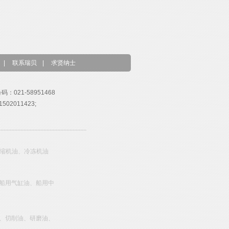
|
联系瑞贝
|
求贤纳士
号码：021-58951468
02011423;
压缩机油、冷冻机油
船用气缸油、船用中
、切削油、研磨油、