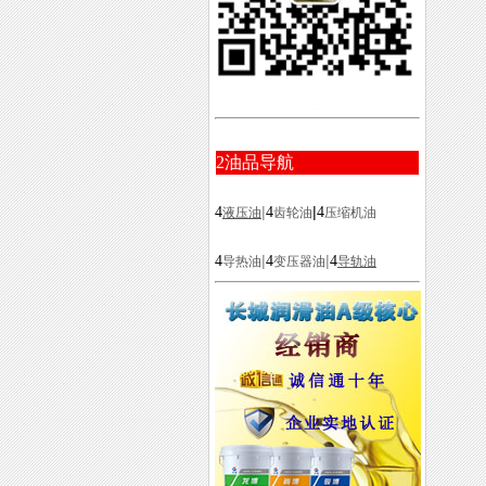
2
油品导航
|
|
4
4
4
液压油
齿轮油
压缩机油
|
|
4
4
4
导热油
变压器油
导轨油