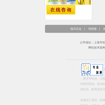
瑞贝石化
|
润滑脂
|
公司地址：上海市松江区东兴路
网站技术架
、液压导轨油、主
车船润滑油：发动
速机油、船用系统
金属加工用油：防