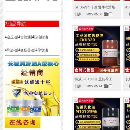
SHB6汽车车身附件润滑脂
4
日期：
日
2022.05.08
2
油品导航
|
|
4
4
4
液压油
齿轮油
压缩机油
|
|
4
4
4
导热油
变压器油
导轨油
得威L-CKD320重负荷工
长
日期：
日
2022.05.14