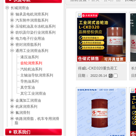
长城润滑油
轴承及电机润滑系列
汽车附件润滑脂系列
压缩机油及冷冻机油系列
纺织及印染行业润滑系列
电力电子行业用油
密封润滑脂系列
通用工业润滑油系列
液压油系列
齿轮润滑系列
得威L-CKD320重负荷工
长
汽轮机油系列
主轴油导轨润滑系列
日期：
日
2022.05.14
导热油系列
真空泵油
其它工业润滑油
金属加工润滑油
机床润滑系列
氟润滑剂
铁路润滑脂，机车专用润滑
脂
联系我们