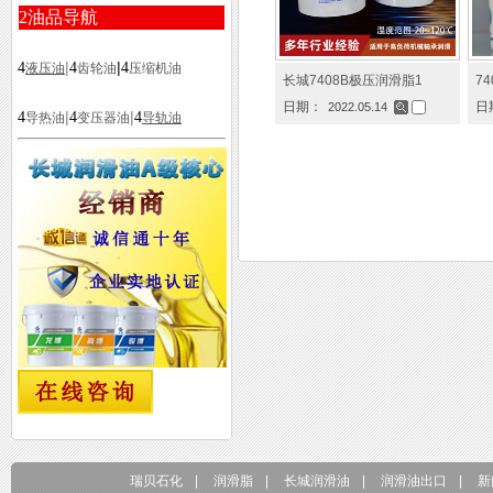
2
油品导航
|
|
4
4
4
液压油
齿轮油
压缩机油
长城7408B极压润滑脂1
7
日期：
日
2022.05.14
|
|
4
4
4
导热油
变压器油
导轨油
瑞贝石化
|
润滑脂
|
长城润滑油
|
润滑油出口
|
新