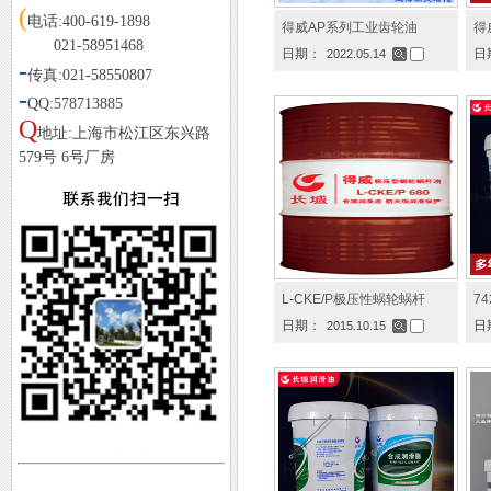
(
电话:400-619-1898
得威AP系列工业齿轮油
得
021-58951468
日期：
日
2022.05.14
-
传真:021-58550807
-
QQ:578713885
Q
地址:上海市松江区东兴路
579号 6号厂房
L-CKE/P极压性蜗轮蜗杆
7
日期：
日
2015.10.15