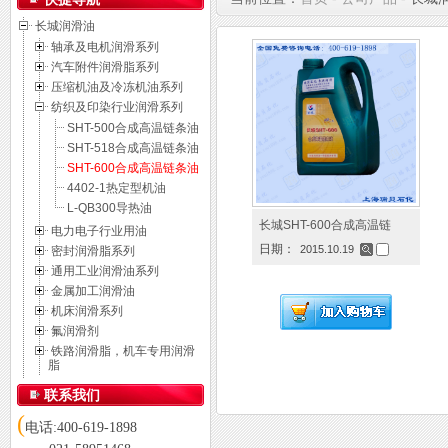
长城润滑油
轴承及电机润滑系列
汽车附件润滑脂系列
压缩机油及冷冻机油系列
纺织及印染行业润滑系列
SHT-500合成高温链条油
SHT-518合成高温链条油
SHT-600合成高温链条油
4402-1热定型机油
L-QB300导热油
长城SHT-600合成高温链
电力电子行业用油
日期：
2015.10.19
密封润滑脂系列
通用工业润滑油系列
金属加工润滑油
机床润滑系列
氟润滑剂
铁路润滑脂，机车专用润滑
脂
联系我们
(
电话:400-619-1898