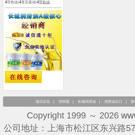
|
|
4
4
4
导热油
变压器油
导轨油
瑞贝石化
|
润滑脂
|
长城润滑油
|
润滑油出口
|
新
Copyright 1999 ～ 2026
ww
公司地址：上海市松江区东兴路579号 联系电