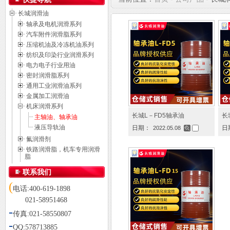
长城润滑油
轴承及电机润滑系列
汽车附件润滑脂系列
压缩机油及冷冻机油系列
纺织及印染行业润滑系列
电力电子行业用油
密封润滑脂系列
通用工业润滑油系列
金属加工润滑油
机床润滑系列
长城L－FD5轴承油
长
主轴油、轴承油
液压导轨油
日期：
日
2022.05.08
氟润滑剂
铁路润滑脂，机车专用润滑
脂
联系我们
(
电话:400-619-1898
021-58951468
-
传真:021-58550807
-
QQ:578713885