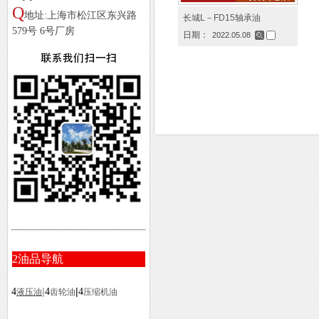
Q
地址:上海市松江区东兴路
长城L－FD15轴承油
579号 6号厂房
日期：
2022.05.08
2
油品导航
|
|
4
4
4
液压油
齿轮油
压缩机油