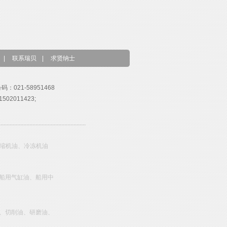
|
联系瑞贝
|
求贤纳士
号码：021-58951468
02011423;
压缩机油、冷冻机油
船用气缸油、船用中
、切削油、研磨油、