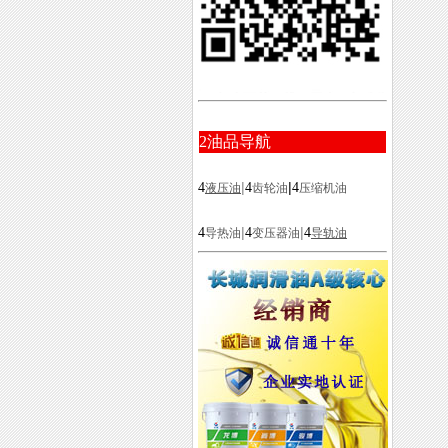
2
油品导航
|
|
4
4
4
液压油
齿轮油
压缩机油
|
|
4
4
4
导热油
变压器油
导轨油