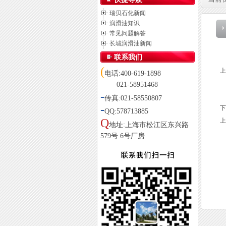
瑞贝石化新闻
润滑油知识
常见问题解答
长城润滑油新闻
联系我们
(
上
电话:400-619-1898
021-58951468
-
传真:021-58550807
-
下
QQ:578713885
Q
上
地址:上海市松江区东兴路
579号 6号厂房