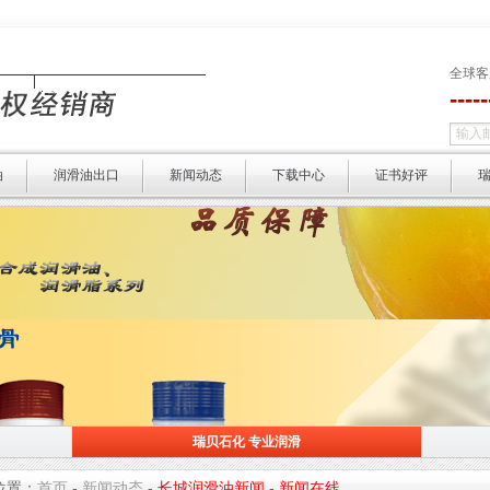
全球客
----
油
润滑油出口
新闻动态
下载中心
证书好评
瑞贝石化 专业润滑
瑞贝石化 专业润滑
选择瑞贝 
位置：
首页
-
新闻动态
-
长城润滑油新闻
-
新闻在线