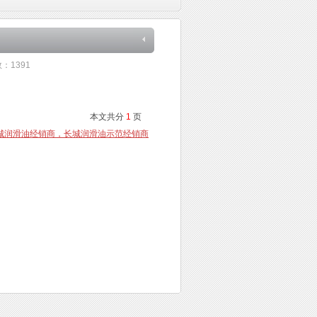
数：
1391
本文共分
1
页
城润滑油经销商，长城润滑油示范经销商