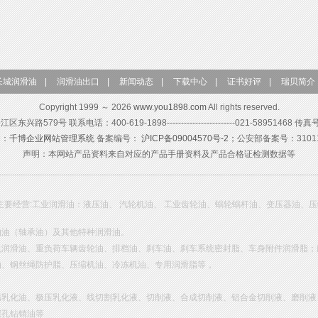
长城润滑油
|
润滑油出口
|
新闻动态
|
下载中心
|
证书好评
|
瑞贝简介
Copyright 1999 ～ 2026
www.you1898.com
All rights reserved.
579号 联系电话：400-619-1898------------------------021-58951468 传真
构：
千博企业网站管理系统
备案编号：
沪ICP备09004570号-2；
公安部备案号：310115
声明：本网站产品资料来自对应的产品手册资料及产品合格证检测数据等
主要经营:工业润滑油：液压油、 汽轮机油、 工业齿轮油、蜗轮蜗杆油、变压器油、
轴油（轴承油）及其他特种润滑油。
机润滑油、重负荷车辆齿轮油、排档油、刹车油、刹车系统密封脂、车身附件润滑脂；
油、钢丝绳防护脂、压缩机油、冷冻机油、专用润滑脂等，
锈乳化油、极压乳化液、线切割乳化液、切削液、合成切削液、铝合金切削液、磨削液
深孔钻销油等