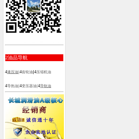
2
油品导航
|
|
4
4
4
液压油
齿轮油
压缩机油
|
|
4
4
4
导热油
变压器油
导轨油